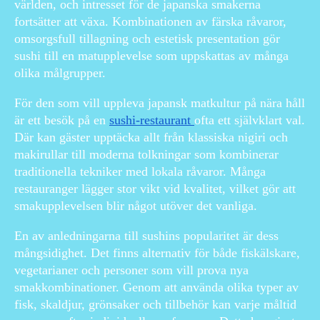
världen, och intresset för de japanska smakerna
fortsätter att växa. Kombinationen av färska råvaror,
omsorgsfull tillagning och estetisk presentation gör
sushi till en matupplevelse som uppskattas av många
olika målgrupper.
För den som vill uppleva japansk matkultur på nära håll
är ett besök på en
sushi-restaurant
ofta ett självklart val.
Där kan gäster upptäcka allt från klassiska nigiri och
makirullar till moderna tolkningar som kombinerar
traditionella tekniker med lokala råvaror. Många
restauranger lägger stor vikt vid kvalitet, vilket gör att
smakupplevelsen blir något utöver det vanliga.
En av anledningarna till sushins popularitet är dess
mångsidighet. Det finns alternativ för både fiskälskare,
vegetarianer och personer som vill prova nya
smakkombinationer. Genom att använda olika typer av
fisk, skaldjur, grönsaker och tillbehör kan varje måltid