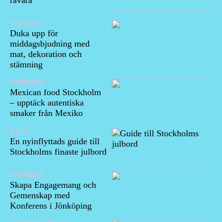
TRENDER
04/03/2026
Duka upp för
middagsbjudning med
mat, dekoration och
stämning
TRENDER
22/02/2026
Mexican food Stockholm
– upptäck autentiska
smaker från Mexiko
KOST
13/10/2025
En nyinflyttads guide till
Stockholms finaste julbord
TRENDER
26/08/2025
Skapa Engagemang och
Gemenskap med
Konferens i Jönköping