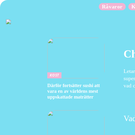
Råvaror
K
Ch
Letar
KOST
super
vad c
Därför fortsätter sushi att
vara en av världens mest
uppskattade maträtter
Vad