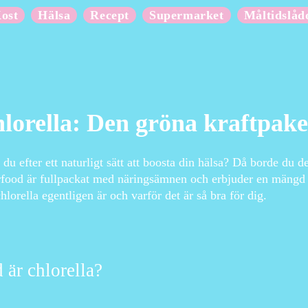
ost
Hälsa
Recept
Supermarket
Måltidslåd
lorella: Den gröna kraftpaket
 du efter ett naturligt sätt att boosta din hälsa? Då borde du de
food är fullpackat med näringsämnen och erbjuder en mängd fö
hlorella egentligen är och varför det är så bra för dig.
 är chlorella?