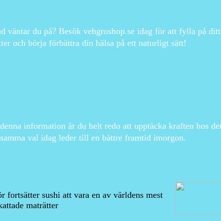
d väntar du på? Besök vehgroshop.se idag för att fylla på ditt 
tter och börja förbättra din hälsa på ett naturligt sätt!
enna information är du helt redo att upptäcka kraften hos de
samma val idag leder till en bättre framtid imorgon.
25/05/2026
r fortsätter sushi att vara en av världens mest
attade maträtter