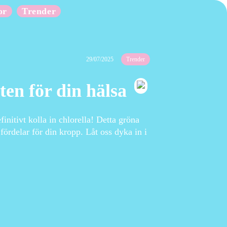
or
Trender
29/07/2025
Trender
en för din hälsa
finitivt kolla in chlorella! Detta gröna
rdelar för din kropp. Låt oss dyka in i