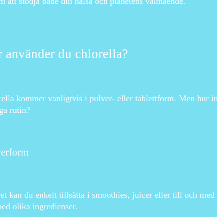
 att stödja både din hälsa och planetens välmående.
 använder du chlorella?
ella kommer vanligtvis i pulver- eller tablettform. Men hur in
ga rutin?
verform
et kan du enkelt tillsätta i smoothies, juicer eller till och m
ed olika ingredienser.