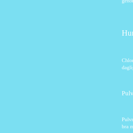
genom
Hur
Chlor
dagli
Pul
Pulvr
bra m