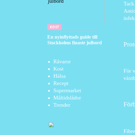
Tack 
Antio
infek
KOST
En nyinflyttads guide till
Stockholms finaste julbord
Prot
Råvaror
Kost
För v
Hälsa
växtb
Recept
Supermarket
Måltidslådor
Förb
Trender
Fibre