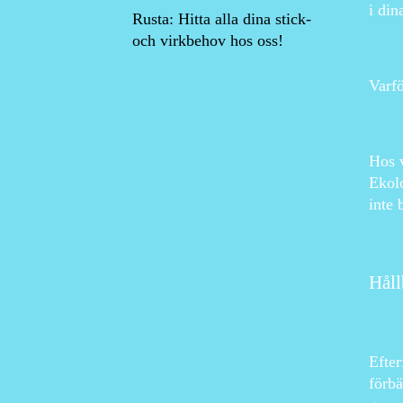
i din
Rusta: Hitta alla dina stick-
och virkbehov hos oss!
Varfö
Hos v
Ekolo
inte 
Håll
Efter
förbä