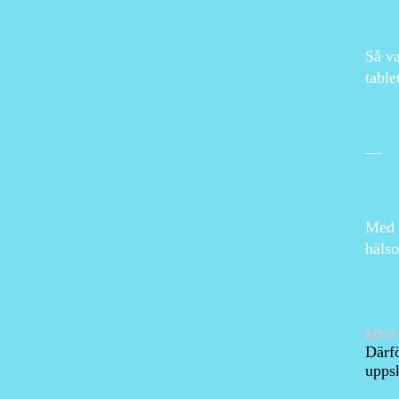
Så va
table
—
Med d
hälso
KOST
Därfö
uppsk