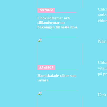
Chlor
TRENDER
antio
Chokladformar och
chlor
silikonformar tar
bakningen till nästa nivå
Näri
Chlor
RÅVAROR
vita
på pr
Handskalade räkor som
råvara
Deto