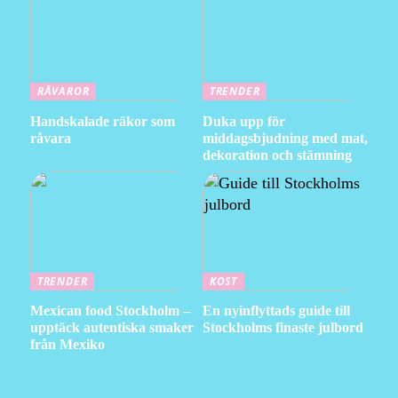
RÅVAROR
TRENDER
Handskalade räkor som
Duka upp för
råvara
middagsbjudning med mat,
dekoration och stämning
TRENDER
KOST
Mexican food Stockholm –
En nyinflyttads guide till
upptäck autentiska smaker
Stockholms finaste julbord
från Mexiko