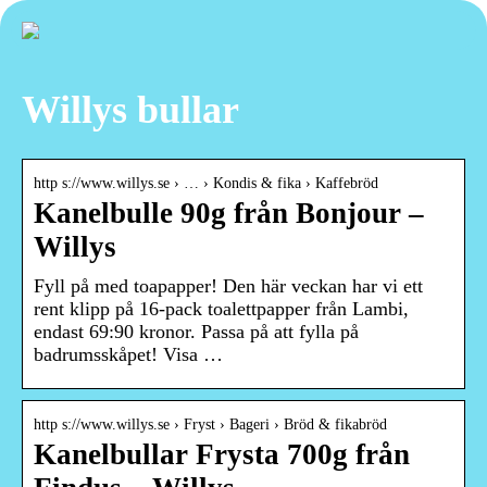
Willys bullar
http s://www.willys.se › … › Kondis & fika › Kaffebröd
Kanelbulle 90g från Bonjour –
Willys
Fyll på med toapapper! Den här veckan har vi ett
rent klipp på 16-pack toalettpapper från Lambi,
endast 69:90 kronor. Passa på att fylla på
badrumsskåpet! Visa …
http s://www.willys.se › Fryst › Bageri › Bröd & fikabröd
Kanelbullar Frysta 700g från