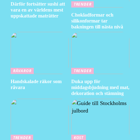
Därför fortsätter sushi att
TRENDER
vara en av världens mest
Chokladformar och
uppskattade maträtter
silikonformar tar
bakningen till nästa nivå
RÅVAROR
TRENDER
Handskalade räkor som
Duka upp för
råvara
middagsbjudning med mat,
dekoration och stämning
TRENDER
KOST