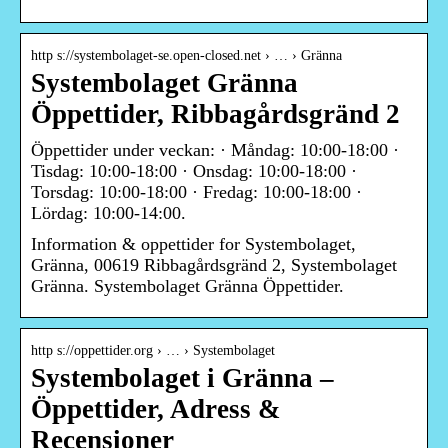
http s://systembolaget-se.open-closed.net › … › Gränna
Systembolaget Gränna
Öppettider, Ribbagårdsgränd 2
Öppettider under veckan: · Måndag: 10:00-18:00 ·
Tisdag: 10:00-18:00 · Onsdag: 10:00-18:00 ·
Torsdag: 10:00-18:00 · Fredag: 10:00-18:00 ·
Lördag: 10:00-14:00.
Information & oppettider for Systembolaget,
Gränna, 00619 Ribbagårdsgränd 2, Systembolaget
Gränna. Systembolaget Gränna Öppettider.
http s://oppettider.org › … › Systembolaget
Systembolaget i Gränna –
Öppettider, Adress &
Recensioner