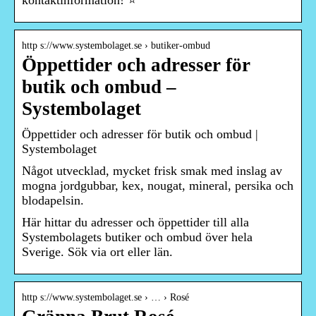
kontaktinformation! ⭐
http s://www.systembolaget.se › butiker-ombud
Öppettider och adresser för
butik och ombud –
Systembolaget
Öppettider och adresser för butik och ombud |
Systembolaget
Något utvecklad, mycket frisk smak med inslag av
mogna jordgubbar, kex, nougat, mineral, persika och
blodapelsin.
Här hittar du adresser och öppettider till alla
Systembolagets butiker och ombud över hela
Sverige. Sök via ort eller län.
http s://www.systembolaget.se › … › Rosé