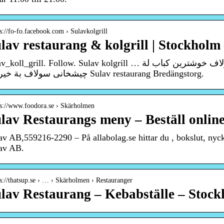
 s://fo-fo.facebook.com › Sulavkolgrill
lav restaurang & kolgrill | Stockholm
oll_grill. Follow. Sulav kolgrill … اطيب مشاوى مشكل في مطعم سولاف خوشترين كباب لة
چيشخانى سولاف بة خيربين Sulav restaurang Bredängstorg.
 s://www.foodora.se › Skärholmen
lav Restaurangs meny – Beställ onlin
av AB,559216-2290 – På allabolag.se hittar du , bokslut, nycke
av AB.
 s://thatsup.se › … › Skärholmen › Restauranger
lav Restaurang – Kebabställe – Stoc