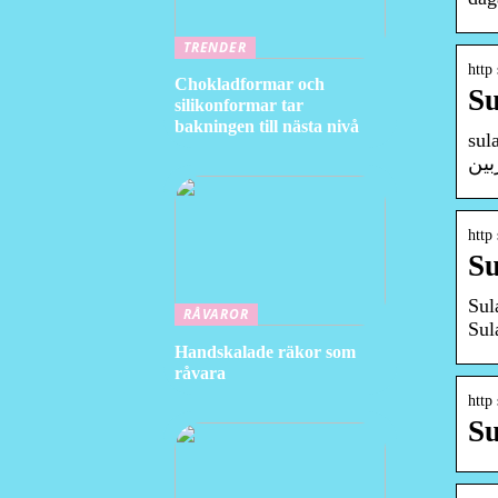
TRENDER
http
Chokladformar och
Su
silikonformar tar
bakningen till nästa nivå
sulav_k
http
Su
Sul
RÅVAROR
Sul
Handskalade räkor som
råvara
http
Su