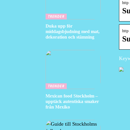
http
Su
TRENDER
Duka upp för
http
middagsbjudning med mat,
dekoration och stämning
Su
Keywo
TRENDER
Mexican food Stockholm –
upptäck autentiska smaker
från Mexiko