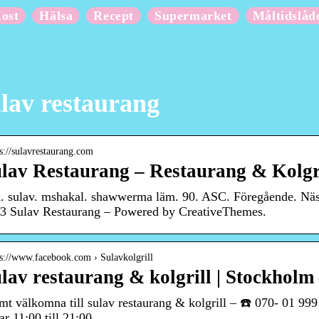
ost
Hälsa
Recept
Supermarket
Måltidslåd
lav restaurang
 s://sulavrestaurang.com
lav Restaurang – Restaurang & Kolgr
. sulav. mshakal. shawwerma läm. 90. ASC. Föregående. Näs
3 Sulav Restaurang – Powered by CreativeThemes.
 s://www.facebook.com › Sulavkolgrill
lav restaurang & kolgrill | Stockholm
mt välkomna till sulav restaurang & kolgrill – ☎️ 070- 01 999
ar 11:00 till 21:00.