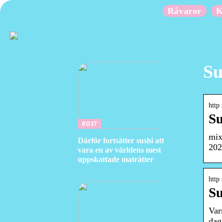
Råvaror
K
Su
http
Su
KOST
mix
Därför fortsätter sushi att
202
vara en av världens mest
uppskattade maträtter
http
Su
Var
dag