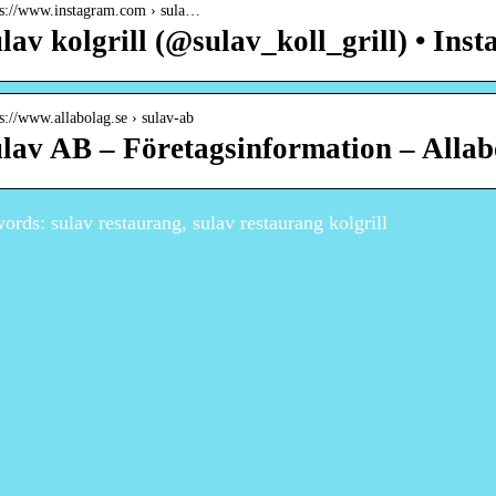
 s://www.instagram.com › sula…
lav kolgrill (@sulav_koll_grill) • Ins
 s://www.allabolag.se › sulav-ab
lav AB – Företagsinformation – Allab
rds: sulav restaurang, sulav restaurang kolgrill