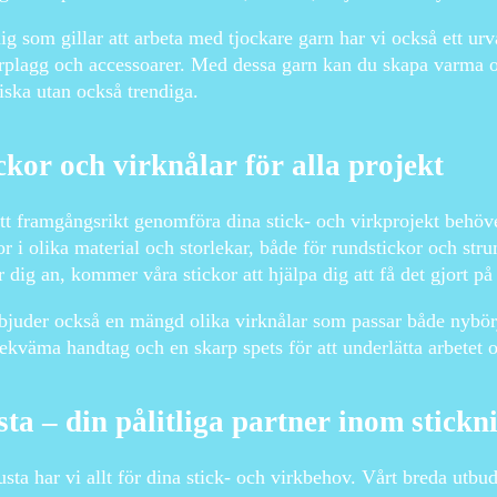
ig som gillar att arbeta med tjockare garn har vi också ett urv
rplagg och accessoarer. Med dessa garn kan du skapa varma o
iska utan också trendiga.
ckor och virknålar för alla projekt
tt framgångsrikt genomföra dina stick- och virkprojekt behöve
or i olika material och storlekar, både för rundstickor och str
r dig an, kommer våra stickor att hjälpa dig att få det gjort på
bjuder också en mängd olika virknålar som passar både nybörj
ekväma handtag och en skarp spets för att underlätta arbetet 
ta – din pålitliga partner inom stickn
sta har vi allt för dina stick- och virkbehov. Vårt breda utbud