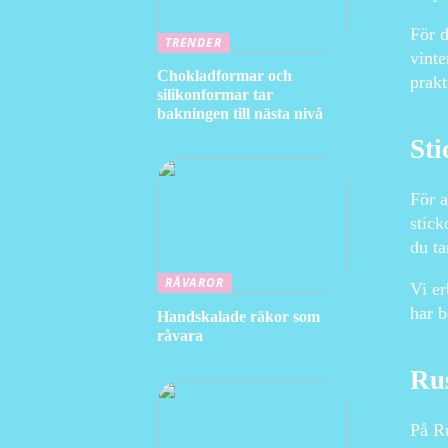
För d
TRENDER
vinte
Chokladformar och
prakt
silikonformar tar
bakningen till nästa nivå
Sti
För a
stick
du ta
RÅVAROR
Vi er
har b
Handskalade räkor som
råvara
Rus
På Ru