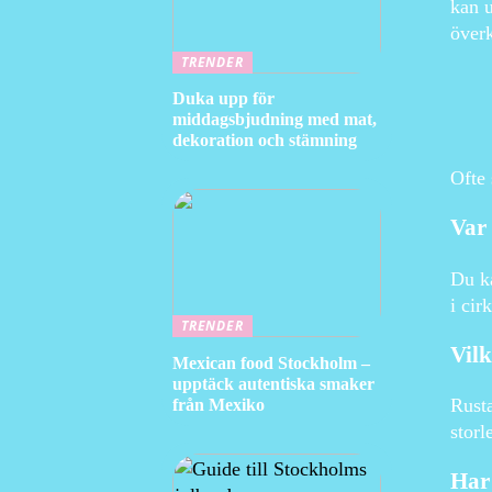
kan u
överk
TRENDER
Duka upp för
middagsbjudning med mat,
dekoration och stämning
Ofte 
Var
Du ka
i cir
TRENDER
Vilk
Mexican food Stockholm –
upptäck autentiska smaker
Rusta
från Mexiko
storl
Har