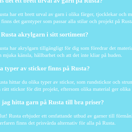
s det ett brett urval av garn på Rusta?
usta har ett brett urval av garn i olika färger, tjocklekar och m
 finns det garntyper som passar alla stilar och projekt på Rust
Rusta akrylgarn i sitt sortiment?
usta har akrylgarn tillgängligt för dig som föredrar det mater
n mjuka känsla, hållbarhet och att det inte kliar på huden.
a typer av stickor finns på Rusta?
sta hittar du olika typer av stickor, som rundstickor och strum
a rätt stickor för ditt projekt, eftersom olika material ger olika
jag hitta garn på Rusta till bra priser?
ut! Rusta erbjuder ett omfattande utbud av garner till förmån
 erfaren finns det prisvärda alternativ för alla på Rusta.