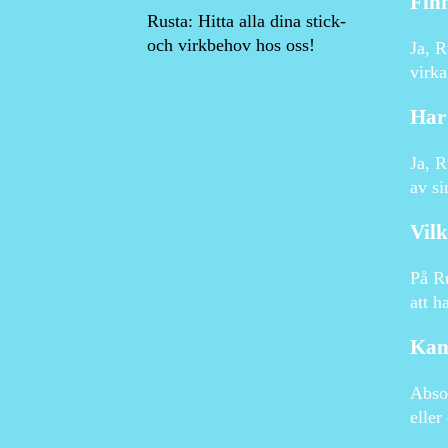
Finn
Rusta: Hitta alla dina stick-
och virkbehov hos oss!
Ja, R
virka
Har 
Ja, R
av si
Vilk
På Ru
att h
Kan 
Absol
eller