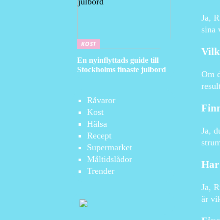
Ja, R
sina 
KOST
Vilk
En nyinflyttads guide till
Stockholms finaste julbord
Om du
resul
Råvaror
Finn
Kost
Hälsa
Ja, d
Recept
strum
Supermarket
Måltidslådor
Har 
Trender
Ja, R
är vi