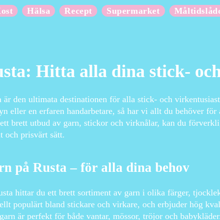
ost
Hälsa
Recept
Supermarket
Måltidslåd
sta: Hitta alla dina stick- oc
 är den ultimata destinationen för alla stick- och virkentusia
n eller en erfaren handarbetare, så har vi allt du behöver för
tt brett utbud av garn, stickor och virknålar, kan du förverkli
t och prisvärt sätt.
n på Rusta – för alla dina behov
sta hittar du ett brett sortiment av garn i olika färger, tjockl
ellt populärt bland stickare och virkare, och erbjuder hög kvali
garn är perfekt för både vantar, mössor, tröjor och babykläder