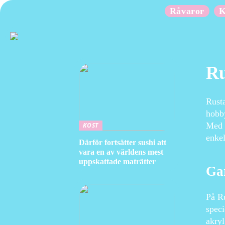
Råvaror
K
Ru
Rusta
hobby
Med e
KOST
enkel
Därför fortsätter sushi att
vara en av världens mest
uppskattade maträtter
Gar
På Ru
speci
akryl