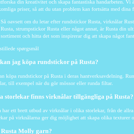
tforska din kreativitet och skapa fantastiska handarbeten. Vi är
omliga priser, så att du utan problem kan fortsätta med dina 
Så oavsett om du letar efter rundstickor Rusta, virknålar Rus
Rusta, strumpstickor Rusta eller något annat, är Rusta din ulti
sortiment och hitta det som inspirerar dig att skapa något fant
stillede spørgsmål
 kan jag köpa rundstickor på Rusta?
n köpa rundstickor på Rusta i deras hantverksavdelning. Rund
klar, till exempel när du gör mössor eller runda filtar.
a storlekar finns virknålar tillgängliga på Rusta?
 har ett brett utbud av virknålar i olika storlekar, från de allra
ekar på virknålarna ger dig möjlighet att skapa olika texturer 
 Rusta Molly garn?