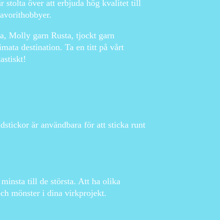
 stolta över att erbjuda hög kvalitet till
favorithobbyer.
ta, Molly garn Rusta, tjockt garn
mata destination. Ta en titt på vårt
astiskt!
stickor är användbara för att sticka runt
 minsta till de största. Att ha olika
och mönster i dina virkprojekt.