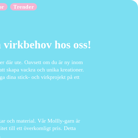
or
Trender
h virkbehov hos oss!
ster där ute. Oavsett om du är ny inom
 att skapa vackra och unika kreationer.
ga dina stick- och virkprojekt på ett
ekar och material. Vår Mollly-garn är
tet till ett överkomligt pris. Detta
.