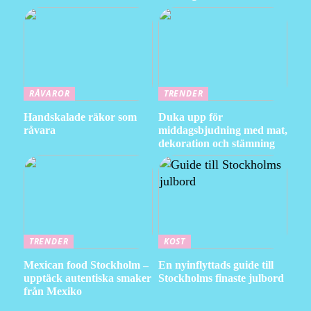
RÅVAROR
TRENDER
Handskalade räkor som
Duka upp för
råvara
middagsbjudning med mat,
dekoration och stämning
TRENDER
KOST
Mexican food Stockholm –
En nyinflyttads guide till
upptäck autentiska smaker
Stockholms finaste julbord
från Mexiko