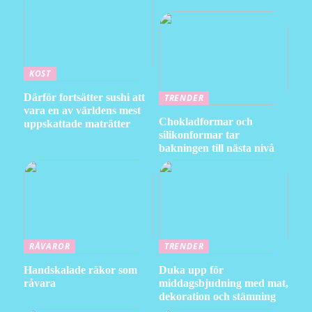
KOST
Därför fortsätter sushi att
TRENDER
vara en av världens mest
Chokladformar och
uppskattade maträtter
silikonformar tar
bakningen till nästa nivå
RÅVAROR
TRENDER
Handskalade räkor som
Duka upp för
råvara
middagsbjudning med mat,
dekoration och stämning