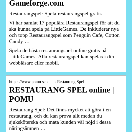
Gameforge.com
Restaurangspel: Spela restaurangspel gratis
Vi har samlat 17 populära Restaurangspel för att du
ska kunna spela på LittleGames. De inkluderar nya
och topp Restaurangspel som Penguin Cafe, Cotton
Candy …
Spela de bästa restaurangspel online gratis på
LittleGames. Alla restaurangspel kan spelas i din
webbläsare eller mobil.
http s://www.pomu.se › … › Restaurang Spel
RESTAURANG SPEL online |
POMU
Restaurang Spel: Det finns mycket att göra i en
restaurang, och du kan prova allt medan du
sjuksköterska och mata kunden väl nöjd i dessa
näringsämnen …