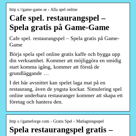
http s://game-game.se › Alla spel online
Cafe spel. restaurangspel –
Spela gratis på Game-Game
Cafe spel. restaurangspel – Spela gratis på Game-
Game
Börja spela spel online gratis kaffe och bygga upp
din verksamhet. Kommer att möjliggöra en smidig
start komma igång, kommer att förstå de
grundläggande …
I det här avsnittet kan spelet laga mat på en
restaurang, även de yngsta kockar. Simulering spel
online underbara restauranger kommer att skapa ett
företag och hantera den.
http s://gameforge.com › Gratis Spel › Matlagningsspel
Spela restaurangspel gratis –