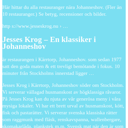
Här hittar du alla restauranger nära Johanneshov. (Fler än
10 restauranger.) Se betyg, recensioner och bilder.
http s://www.jesseskrog.nu › …
Jesses Krog – En klassiker i
Johanneshov
är restaurangen i Kärrtorp, Johanneshov. som sedan 1977
satt den goda maten & ett trevligt bemötande i fokus. 10
minuter från Stockholms innerstad ligger …
Jesses Krog i Kärrtorp, Johanneshov söder om Stockholm.
Vi serverar vällagad husmanskost av högklassiga råvaror.
På Jesses Krog kan du njuta av vår generösa meny i våra
mysiga lokaler. Vi har ett brett urval av husmanskost, kött,
fisk och pastarätter. Vi serverar svenska klassiska rätter
som raggmunk med fläsk, renskavspanna, wallenbergare,
skomakarlåda, plankstek m.m. Svensk mat när den är som