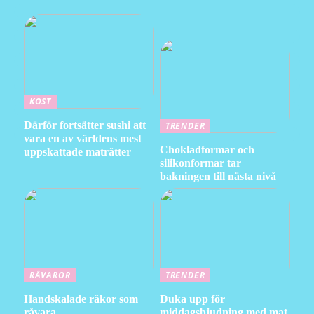
KOST
Därför fortsätter sushi att
TRENDER
vara en av världens mest
Chokladformar och
uppskattade maträtter
silikonformar tar
bakningen till nästa nivå
RÅVAROR
TRENDER
Handskalade räkor som
Duka upp för
råvara
middagsbjudning med mat,