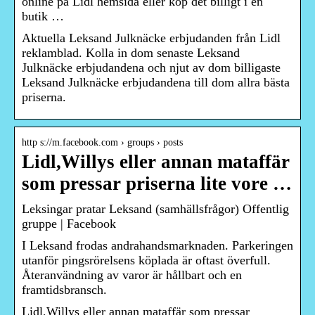
online på Lidl hemsida eller köp det billigt i en
butik …
Aktuella Leksand Julknäcke erbjudanden från Lidl
reklamblad. Kolla in dom senaste Leksand
Julknäcke erbjudandena och njut av dom billigaste
Leksand Julknäcke erbjudandena till dom allra bästa
priserna.
http s://m.facebook.com › groups › posts
Lidl,Willys eller annan mataffär
som pressar priserna lite vore …
Leksingar pratar Leksand (samhällsfrågor) Offentlig
gruppe | Facebook
I Leksand frodas andrahandsmarknaden. Parkeringen
utanför pingsrörelsens köplada är oftast överfull.
Återanvändning av varor är hållbart och en
framtidsbransch.
Lidl,Willys eller annan mataffär som pressar