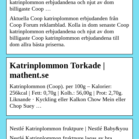
katrinplommon erbjudandena och njut av dom
billigaste Coop …
Aktuella Coop katrinplommon erbjudanden från
Coop Forum reklamblad. Kolla in dom senaste Coop
katrinplommon erbjudandena och njut av dom
billigaste Coop katrinplommon erbjudandena till
dom allra bästa priserna.
Katrinplommon Torkade |
mathent.se
Katrinplommon (Coop). per 100g – Kalorier:
256kcal | Fett: 0,70g | Kolh.: 56,00g | Prot: 2,70g.
Liknande · Kyckling eller Kalkon Chow Mein eller
Chop Suey …
Nestlé Katrinplommon fruktpure | Nestlé Baby&you
Nestlé Katrinplommon fruktpure lagas av bra