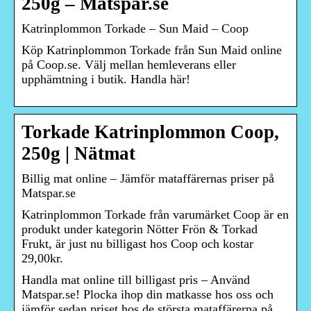
250g – Matspar.se
Katrinplommon Torkade – Sun Maid – Coop
Köp Katrinplommon Torkade från Sun Maid online
på Coop.se. Välj mellan hemleverans eller
upphämtning i butik. Handla här!
Torkade Katrinplommon Coop,
250g | Nätmat
Billig mat online – Jämför mataffärernas priser på
Matspar.se
Katrinplommon Torkade från varumärket Coop är en
produkt under kategorin Nötter Frön & Torkad
Frukt, är just nu billigast hos Coop och kostar
29,00kr.
Handla mat online till billigast pris – Använd
Matspar.se! Plocka ihop din matkasse hos oss och
jämför sedan priset hos de största mataffärerna på