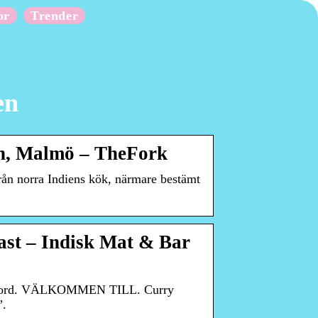
or
Trender
en
en, Malmö – TheFork
från norra Indiens kök, närmare bestämt
st – Indisk Mat & Bar
 Bord. VÄLKOMMEN TILL. Curry
”.