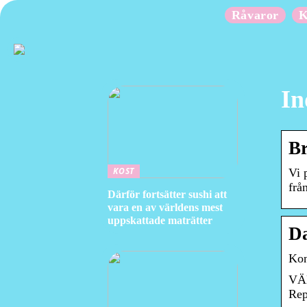
Råvaror
K
In
Br
KOST
Vi 
frå
Därför fortsätter sushi att
vara en av världens mest
uppskattade maträtter
Da
Kon
VÄL
Rep