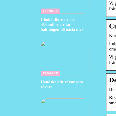
Vi 
frå
TRENDER
Chokladformar och
silikonformar tar
Cu
bakningen till nästa nivå
Kon
Ind
omd
Vi 
frå
RÅVAROR
De
Handskalade räkor som
råvara
He
Rik
sma