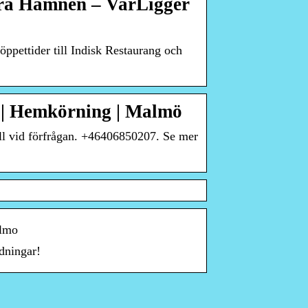
stra Hamnen – VarLigger
öppettider till Indisk Restaurang och
| Hemkörning | Malmö
ll vid förfrågan. +46406850207. Se mer
almo
dningar!