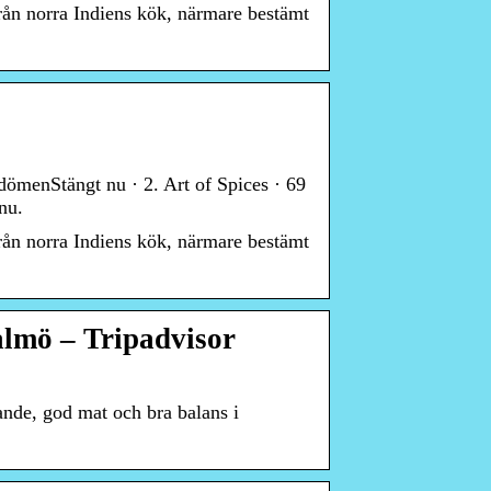
från norra Indiens kök, närmare bestämt
ömenStängt nu · 2. Art of Spices · 69
nu.
från norra Indiens kök, närmare bestämt
almö – Tripadvisor
tande, god mat och bra balans i