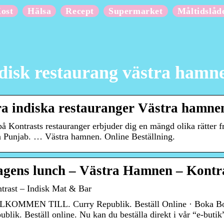
ost
Hälsa
Recept
Supermarket
Måltidslåd
disk restaurang västra hamn
a indiska restauranger Västra hamn
på Kontrasts restauranger erbjuder dig en mängd olika rätter 
n Punjab. … Västra hamnen. Online Beställning.
gens lunch – Västra Hamnen – Kontra
trast – Indisk Mat & Bar
KOMMEN TILL. Curry Republik. Beställ Online · Boka
ublik. Beställ online. Nu kan du beställa direkt i vår “e-butik