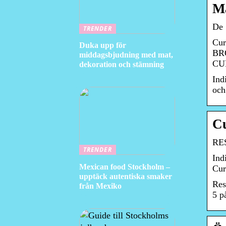
M
De 
TRENDER
Cu
Duka upp för
BR
middagsbjudning med mat,
CU
dekoration och stämning
Ind
och
Cu
RES
TRENDER
Ind
Mexican food Stockholm –
Cur
upptäck autentiska smaker
Res
från Mexiko
5 p