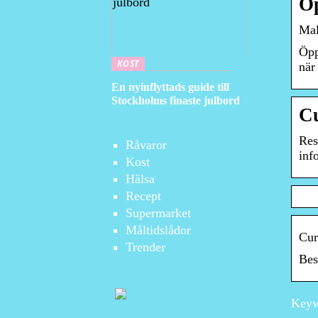
Öp
Ma
Öpp
KOST
när
En nyinflyttads guide till
Stockholms finaste julbord
Cu
Res
Råvaror
inf
Kost
Hälsa
Recept
Supermarket
Måltidslådor
Cur
Trender
Bes
Keyw