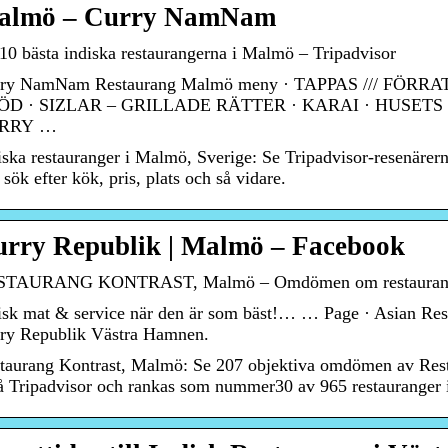
almö – Curry NamNam
10 bästa indiska restaurangerna i Malmö – Tripadvisor
rry NamNam Restaurang Malmö meny · TAPPAS /// FÖ
ÖD · SIZLAR – GRILLADE RÄTTER · KARAI · HUSETS 
RRY …
iska restauranger i Malmö, Sverige: Se Tripadvisor-resenär
 sök efter kök, pris, plats och så vidare.
rry Republik | Malmö – Facebook
TAURANG KONTRAST, Malmö – Omdömen om restauranger
isk mat & service när den är som bäst!… … Page · Asian Re
ry Republik Västra Hamnen.
taurang Kontrast, Malmö: Se 207 objektiva omdömen av Resta
å Tripadvisor och rankas som nummer30 av 965 restauranger