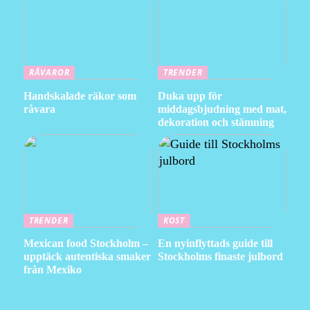
RÅVAROR
TRENDER
Handskalade räkor som
Duka upp för
råvara
middagsbjudning med mat,
dekoration och stämning
TRENDER
KOST
Mexican food Stockholm –
En nyinflyttads guide till
upptäck autentiska smaker
Stockholms finaste julbord
från Mexiko