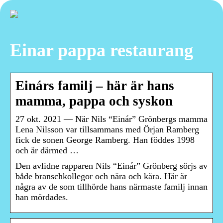
Einar pappa restaurang
Einárs familj – här är hans
mamma, pappa och syskon
27 okt. 2021 — När Nils “Einár” Grönbergs mamma
Lena Nilsson var tillsammans med Örjan Ramberg
fick de sonen George Ramberg. Han föddes 1998
och är därmed …
Den avlidne rapparen Nils “Einár” Grönberg sörjs av
både branschkollegor och nära och kära. Här är
några av de som tillhörde hans närmaste familj innan
han mördades.