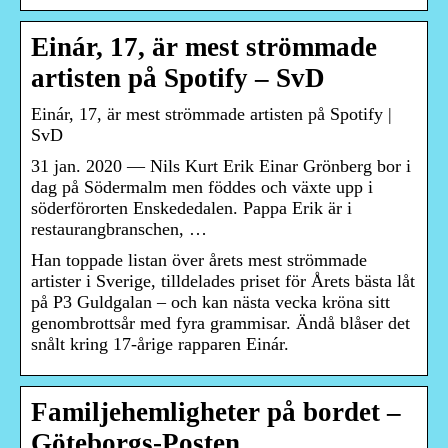
Einár, 17, är mest strömmade
artisten på Spotify – SvD
Einár, 17, är mest strömmade artisten på Spotify |
SvD
31 jan. 2020 — Nils Kurt Erik Einar Grönberg bor i
dag på Södermalm men föddes och växte upp i
söderförorten Enskededalen. Pappa Erik är i
restaurangbranschen, …
Han toppade listan över årets mest strömmade
artister i Sverige, tilldelades priset för Årets bästa låt
på P3 Guldgalan – och kan nästa vecka kröna sitt
genombrottsår med fyra grammisar. Ändå blåser det
snålt kring 17-årige rapparen Einár.
Familjehemligheter på bordet –
Göteborgs-Posten