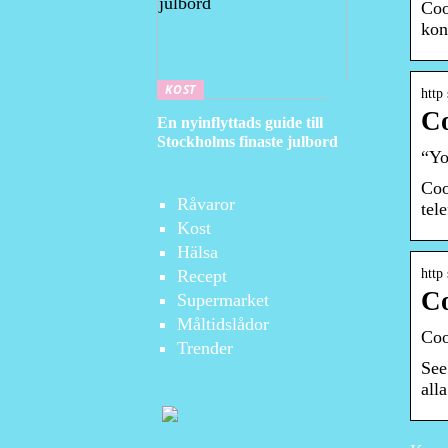
Coo
kon
KOST
http
Co
En nyinflyttads guide till
Stockholms finaste julbord
“Yo
Coo
Råvaror
tel
Kost
Hälsa
Recept
http
Co
Supermarket
Måltidslådor
Coo
Trender
See
all