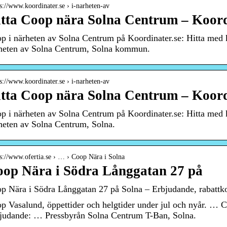
 s://www.koordinater.se › i-narheten-av
tta Coop nära Solna Centrum – Koord
p i närheten av Solna Centrum på Koordinater.se: Hitta med k
heten av Solna Centrum, Solna kommun.
 s://www.koordinater.se › i-narheten-av
tta Coop nära Solna Centrum – Koord
p i närheten av Solna Centrum på Koordinater.se: Hitta med k
heten av Solna Centrum, Solna.
 s://www.ofertia.se › … › Coop Nära i Solna
op Nära i Södra Långgatan 27 på
p Nära i Södra Långgatan 27 på Solna – Erbjudande, rabattkod
p Vasalund, öppettider och helgtider under jul och nyår. … C
judande: … Pressbyrån Solna Centrum T-Ban, Solna.