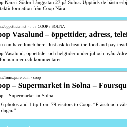
p Nära i Södra Långgatan 27 på Solna. Upptäck de bästa erb
taktinformation från Coop Nära
 s://oppettider.net › … › COOP › SOLNA
op Vasalund – öppettider, adress, tele
u can have lunch here. Just ask to heat the food and pay in
p Vasalund, öppettider och helgtider under jul och nyår. Adress 
efonnummer och kommentarer
 s://foursquare.com › coop
op – Supermarket in Solna – Foursqu
p – Supermarket in Solna
 6 photos and 1 tip from 79 visitors to Coop. “Fräsch och väl
a dagar.”