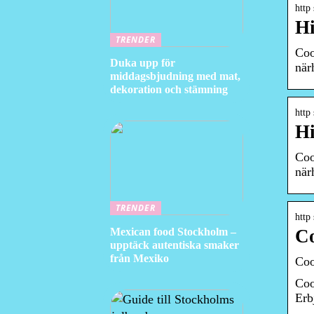
http
Hi
TRENDER
Coo
Duka upp för
när
middagsbjudning med mat,
dekoration och stämning
http
Hi
Coo
när
TRENDER
http
Mexican food Stockholm –
Co
upptäck autentiska smaker
från Mexiko
Coo
Coo
Erb