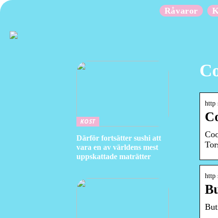
Råvaror
K
Co
http
Co
KOST
Coo
Därför fortsätter sushi att
Tor
vara en av världens mest
uppskattade maträtter
http
Bu
But