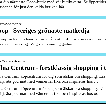
ta din närmaste Coop-butik med vår butikskarta. Se öppettide
judande för just den valda butiken här.
 s://www.coop.se
op | Sveriges grönaste matkedja
coop.se kan du handla mat i vår nätbutik, inspireras av tusenta
a medlemspoäng. Vi gör din vardag godare!
 s://solnacentrum.se
lna Centrum- förstklassig shopping i t
na Centrum köpcentrum för dig som älskar bra shopping. Läs
ilj, äta god mat med vännerna, fika och inspireras hos …
na Centrum köpcentrum för dig som älskar bra shopping. Läs
ilj, äta god mat med vännerna, fika och inspireras hos oss