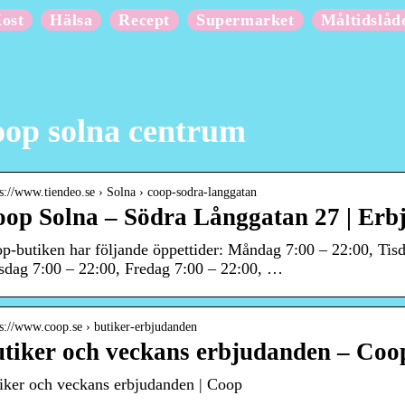
ost
Hälsa
Recept
Supermarket
Måltidslåd
op solna centrum
 s://www.tiendeo.se › Solna › coop-sodra-langgatan
op Solna – Södra Långgatan 27 | Erb
p-butiken har följande öppettider: Måndag 7:00 – 22:00, Tis
sdag 7:00 – 22:00, Fredag 7:00 – 22:00, …
 s://www.coop.se › butiker-erbjudanden
tiker och veckans erbjudanden – Coo
iker och veckans erbjudanden | Coop