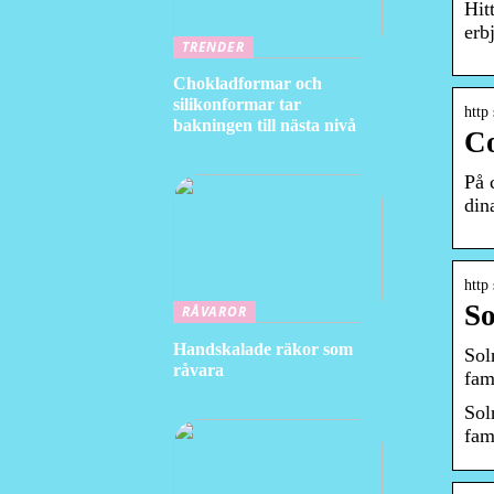
Hit
erb
TRENDER
Chokladformar och
silikonformar tar
http
bakningen till nästa nivå
Co
På 
din
http
So
RÅVAROR
Handskalade räkor som
Sol
råvara
fam
Sol
fam