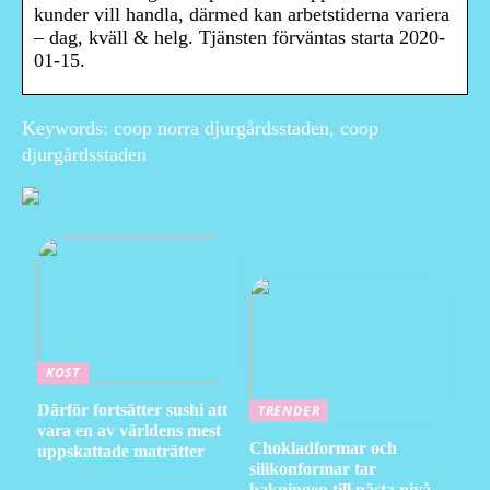
kunder vill handla, därmed kan arbetstiderna variera
– dag, kväll & helg. Tjänsten förväntas starta 2020-
01-15.
Keywords: coop norra djurgårdsstaden, coop
djurgårdsstaden
KOST
Därför fortsätter sushi att
TRENDER
vara en av världens mest
Chokladformar och
uppskattade maträtter
silikonformar tar
bakningen till nästa nivå