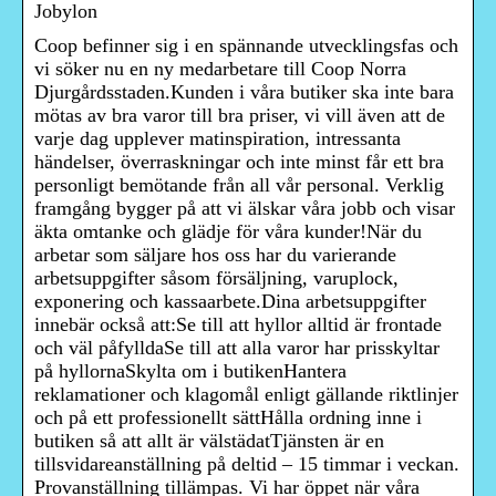
Jobylon
Coop befinner sig i en spännande utvecklingsfas och
vi söker nu en ny medarbetare till Coop Norra
Djurgårdsstaden.Kunden i våra butiker ska inte bara
mötas av bra varor till bra priser, vi vill även att de
varje dag upplever matinspiration, intressanta
händelser, överraskningar och inte minst får ett bra
personligt bemötande från all vår personal. Verklig
framgång bygger på att vi älskar våra jobb och visar
äkta omtanke och glädje för våra kunder!När du
arbetar som säljare hos oss har du varierande
arbetsuppgifter såsom försäljning, varuplock,
exponering och kassaarbete.Dina arbetsuppgifter
innebär också att:Se till att hyllor alltid är frontade
och väl påfylldaSe till att alla varor har prisskyltar
på hyllornaSkylta om i butikenHantera
reklamationer och klagomål enligt gällande riktlinjer
och på ett professionellt sättHålla ordning inne i
butiken så att allt är välstädatTjänsten är en
tillsvidareanställning på deltid – 15 timmar i veckan.
Provanställning tillämpas. Vi har öppet när våra