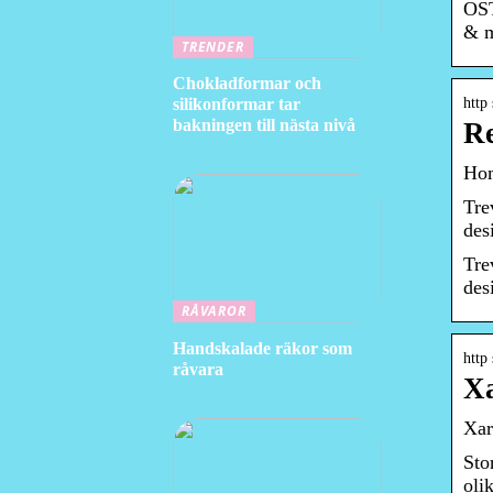
OST
& m
TRENDER
Chokladformar och
silikonformar tar
http
bakningen till nästa nivå
Re
Hom
Tre
des
Tre
des
RÅVAROR
Handskalade räkor som
http 
råvara
Xa
Xar
Sto
oli