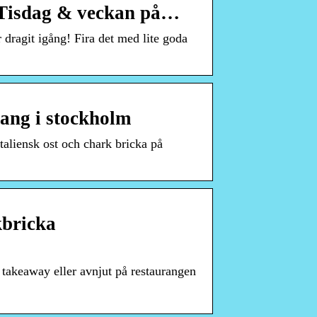
 Tisdag & veckan på…
dragit igång! Fira det med lite goda
rang i stockholm
aliensk ost och chark bricka på
kbricka
 takeaway eller avnjut på restaurangen