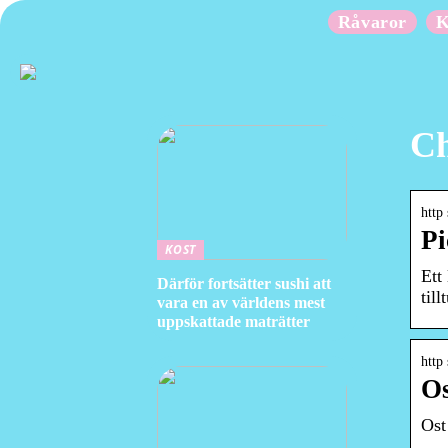
Råvaror
K
Ch
http 
Pi
KOST
Ett
Därför fortsätter sushi att
til
vara en av världens mest
uppskattade maträtter
http
Os
Ost