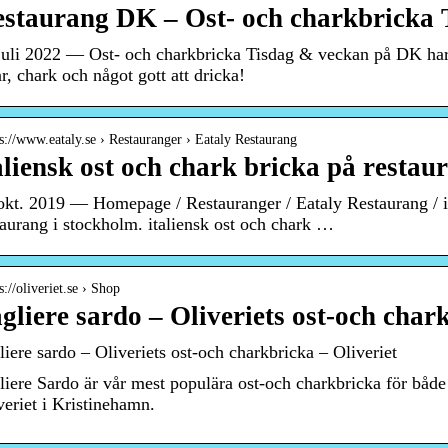
staurang DK – Ost- och charkbricka
juli 2022 — Ost- och charkbricka Tisdag & veckan på DK har 
ar, chark och något gott att dricka!
 s://www.eataly.se › Restauranger › Eataly Restaurang
aliensk ost och chark bricka på restau
okt. 2019 — Homepage / Restauranger / Eataly Restaurang / it
taurang i stockholm. italiensk ost och chark …
s://oliveriet.se › Shop
gliere sardo – Oliveriets ost-och char
liere sardo – Oliveriets ost-och charkbricka – Oliveriet
liere Sardo är vår mest populära ost-och charkbricka för både
veriet i Kristinehamn.