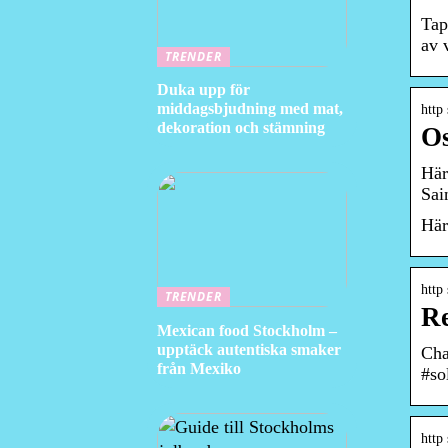
Tap
av 
TRENDER
Duka upp för
middagsbjudning med mat,
http
dekoration och stämning
Os
Här
Sai
Här
http
TRENDER
Re
Mexican food Stockholm –
upptäck autentiska smaker
Cha
från Mexiko
#so
http