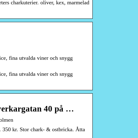
rs charkuterier. oliver, kex, marmelad
ice, fina utvalda viner och snygg
ice, fina utvalda viner och snygg
verkargatan 40 på …
holmen
. 350 kr. Stor chark- & ostbricka. Åtta