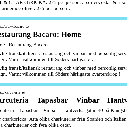
 & CHARKBRICKA. 275 per person. 3 sorters ostar & 3 sorte
arinerade oliver. 275 per person …
 s://www.bacaro.se
staurang Bacaro: Home
e | Restaurang Bacaro
vlig fransk/italiensk restaurang och vinbar med personlig serv
ign. Varmt välkommen till Söders härligaste …
vlig fransk/italiensk restaurang och vinbar med personlig serv
ign. Varmt välkommen till Söders härligaste kvarterskrog !
s://xarcuteria.se
rcuteria – Tapasbar – Vinbar – Hant
cuteria – Tapasbar – Vinbar – Hantverkargatan 40 på Kungs
r charkbricka. Åtta olika charkuterier från Spanien och Italien
ka charkuterier och fyra olika ostar.