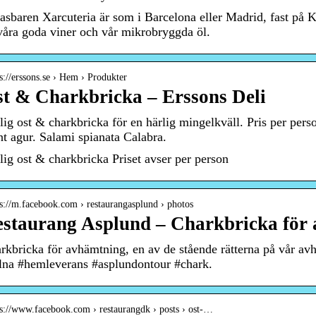
asbaren Xarcuteria är som i Barcelona eller Madrid, fast på
våra goda viner och vår mikrobryggda öl.
 s://erssons.se › Hem › Produkter
t & Charkbricka – Erssons Deli
lig ost & charkbricka för en härlig mingelkväll. Pris per pers
nt agur. Salami spianata Calabra.
lig ost & charkbricka Priset avser per person
 s://m.facebook.com › restaurangasplund › photos
staurang Asplund – Charkbricka för 
rkbricka för avhämtning, en av de stående rätterna på vår 
lna #hemleverans #asplundontour #chark.
 s://www.facebook.com › restaurangdk › posts › ost-…