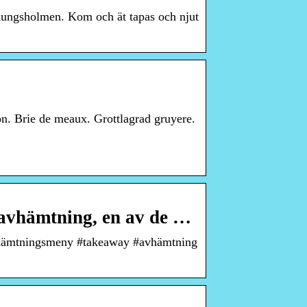
 Kungsholmen. Kom och ät tapas och njut
on. Brie de meaux. Grottlagrad gruyere.
avhämtning, en av de …
avhämtningsmeny #takeaway #avhämtning