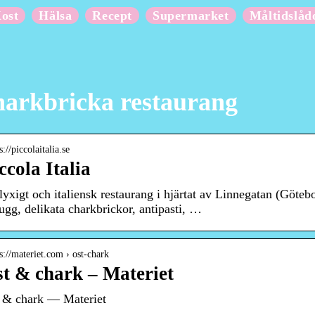
ost
Hälsa
Recept
Supermarket
Måltidslåd
arkbricka restaurang
s://piccolaitalia.se
ccola Italia
 lyxigt och italiensk restaurang i hjärtat av Linnegatan (Göte
ltugg, delikata charkbrickor, antipasti, …
 s://materiet.com › ost-chark
t & chark – Materiet
 & chark — Materiet