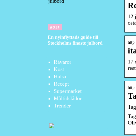
Re
12 
ost
KOST
En nyinflyttads guide till
http
Stockholms finaste julbord
it
17 
Råvaror
res
Kost
Hälsa
Recept
http 
Supermarket
Ta
Måltidslådor
Trender
Tag
Tag
Oli