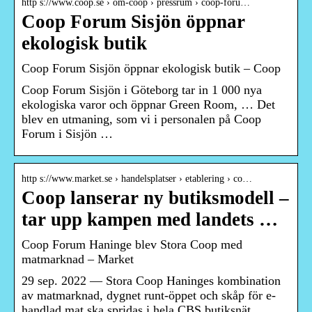
http s://www.coop.se › om-coop › pressrum › coop-foru…
Coop Forum Sisjön öppnar
ekologisk butik
Coop Forum Sisjön öppnar ekologisk butik – Coop
Coop Forum Sisjön i Göteborg tar in 1 000 nya
ekologiska varor och öppnar Green Room, … Det
blev en utmaning, som vi i personalen på Coop
Forum i Sisjön …
http s://www.market.se › handelsplatser › etablering › co…
Coop lanserar ny butiksmodell –
tar upp kampen med landets …
Coop Forum Haninge blev Stora Coop med
matmarknad – Market
29 sep. 2022 — Stora Coop Haninges kombination
av matmarknad, dygnet runt-öppet och skåp för e-
handlad mat ska spridas i hela CBS butiksnät.