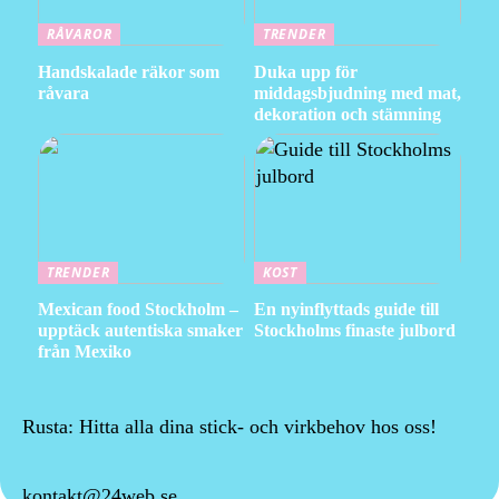
RÅVAROR
TRENDER
Handskalade räkor som
Duka upp för
råvara
middagsbjudning med mat,
dekoration och stämning
TRENDER
KOST
Mexican food Stockholm –
En nyinflyttads guide till
upptäck autentiska smaker
Stockholms finaste julbord
från Mexiko
Rusta: Hitta alla dina stick- och virkbehov hos oss!
kontakt@24web.se